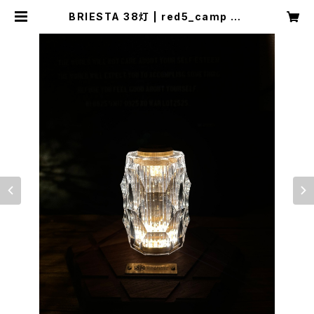
BRIESTA 38灯 | red5_camp on
line